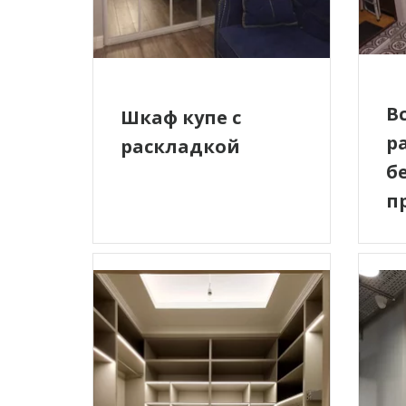
В
Шкаф купе с
р
раскладкой
б
п