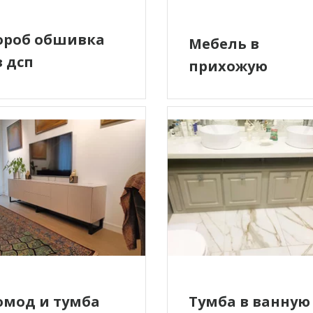
ороб обшивка
Мебель в
з дсп
прихожую
Тумба в ванную
омод и тумба