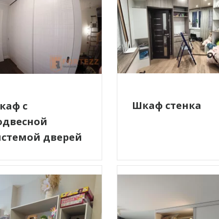
Шкаф стенка
каф с
одвесной
истемой дверей