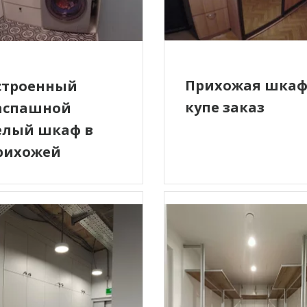
Прихожая шка
строенный
купе заказ
аспашной
елый шкаф в
рихожей