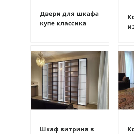
Двери для шкафа
К
купе классика
и
Шкаф витрина в
К