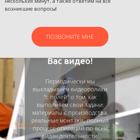
нескольких минут, а также ответим на все 
возникшие вопросы!
ПОЗВОНИТЕ МНЕ
Мы снимаем для
Вас видео!
Периодически мы
выкладываем видеоролики
"с полей" о том, как
выполняем свои задачи:
материалы с производства,
реальные монтажи, полный
процесс операций по всем
видам деятельности.