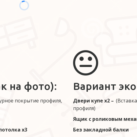
к на фото):
Вариант эко
турное покрытие профиля, 
Двери купе х2 – 
 (Вставк
профиля)  
Ящик с роликовым меха
отолка х3 
Без закладной балки