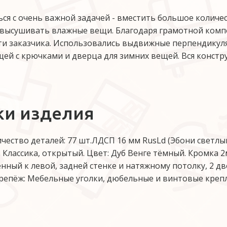
ся с очень важной задачей - вместить большое количе
 высушивать влажные вещи. Благодаря грамотной комп
ти заказчика. Использовались выдвижные перпендикул
ей с крючками и дверца для зимних вещей. Вся констр
ки изделия
чество деталей: 77 шт.ЛДСП 16 мм RusLd (Эбони светлый
 Классика, открытый. Цвет: Дуб Венге тёмный. Кромка 
нный к левой, задней стенке и натяжному потолку, 2 две
Крепёж: Мебельные уголки, дюбельные и винтовые крепл