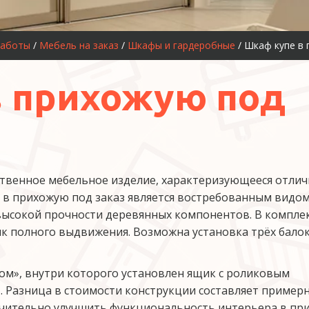
работы
 / 
Мебель на заказ
 / 
Шкафы и гардеробные
 / Шкаф купе в
в прихожую под
твенное мебельное изделие, характеризующееся отлич
в прихожую под заказ является востребованным видом
 высокой прочности деревянных компонентов. В комплек
ик полного выдвижения. Возможна установка трёх балок
м», внутри которого установлен ящик с роликовым 
. Разница в стоимости конструкции составляет примерн
ачительно улучшить функциональность интерьера в при