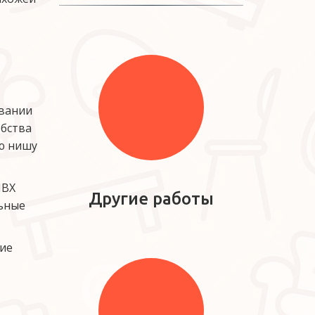
вании 
бства 
 нишу 
ВХ 
Другие работы
ьные 
ие 