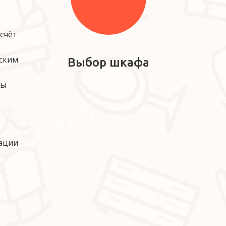
чёт 
ским 
Выбор шкафа
ы 
ации 