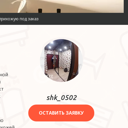
 прихожую под заказ
ной 
 
т 
 
shk_0502
ОСТАВИТЬ ЗАЯВКУ
о 
хожей 