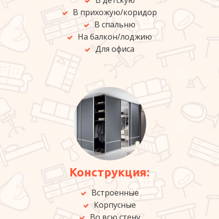
В детскую
В прихожую/коридор
В спальню
На балкон/лоджию
Для офиса
Конструкция:
Встроенные
Корпусные
Во всю стену