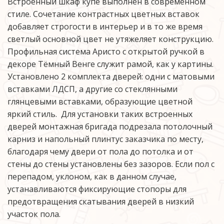
Встроенный шкаф купе выполнен в современном 
стиле. Сочетание контрастных цветных вставок 
добавляет строгости в интерьер и в то же время 
светлый основной цвет не утяжеляет конструкцию. 
Профильная система Аристо с открытой ручкой в 
декоре Тёмный Венге служит рамой, как у картины. 
Установлено 2 комплекта дверей: одни с матовыми 
вставками ЛДСП, а другие со стеклянными 
глянцевыми вставками, образующие цветной 
яркий стиль.  Для установки таких встроенных 
дверей монтажная бригада подрезала потолочный 
карниз и напольный плинтус заказчика по месту, 
благодаря чему двери от пола до потолка и от 
стены до стены установлены без зазоров. Если пол с 
перепадом, уклоном, как в данном случае, 
устанавливаются фиксирующие стопоры для 
предотвращения скатывания дверей в низкий 
участок пола.